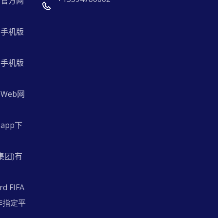
网官方网
网手机版
网手机版
Web网
app下
集团)有
d FIFA
合作指定平