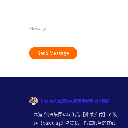
Message
Send Message
九游·会J9(集团)AG直营,【弗莱推荐】💕线
路【baidu.ag】💕提供一站式服务的在线