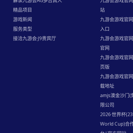
解读九游会AG多台真人
九游会游戏官
精品项目
站
游戏新闻
九游会游戏官
服务类型
入口
接洽九游会·J9贵宾厅
九游会游戏官
官网
九游会游戏官网
页版
九游会游戏官网
载地址
amjs澳金沙门(
限公司
2026·世界杯(23r
World Cup)