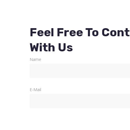
Feel Free To Con
With Us
Name
E-Mail