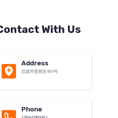
Contact With Us
Address
武威市茧贱街499号
Phone
13594780062